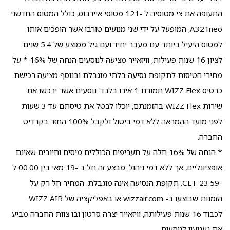
התעופה את צי מטוסיה ל -121 מטוסי איירבוס, כולל המטוס החדשני
A321neo, המופעל על ידי שני מנועים טורבו אשר הופכים אותו
למטוס היעיל ביותר עם מעבר יחיד ועם גיל ממוצע של 5.4 שנים.
לציון 16 שנות פעילות, וויזאייר מציעה לנוסעים הנחה של 16% * על
מחירי הטיסות לתקופת נסיעה בלתי מוגבלת ובנוסף מציעה רכישת
כרטיס WIZZ Flex תמורת 1 אירו בלבד. נוסעים אשר ירכשו את
שירות WIZZ Flex בהזמנתם, יוכלו לבטל את טיסתם עד 3 שעות
לפני מועד ההמראה ללא דמי ביטול ולקבל 100% החזר בקרדיט
החברה.
* הנחה של 16% חלה על תעריפים הכוללים מיסים וחיובים שאינם
אופציונליים, אך ללא דמי ניהול. מבצע זה חל ב -19 מאי בין 00.00 ל
-23.59 CET. תקופת הנסיעה אינה מוגבלת. המחיר חל רק על
הזמנות שבוצעו ב- wizzair.com או באפליקציה של WIZZ AIR.
לכבוד 16 שנות פעילותה, וויזאייר יצרה סרטון ובו צוות החברה מביע
את געגועיו לנוסעים.