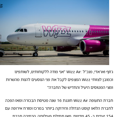
ג'וזף ואראדי, מנכ"ל :Wizz Air "אני מודה ללקוחותינו, לשותפינו
וכמובן לצוותי Wizz המצפים לקבל את פני הנוסעים להנות מהשרות
ומצי המטוסים היעיל והחדיש של החברה"
חברת התעופה Wizz Air חוגגת 16 שנה מטיסת הבכורה ומאז הפכה
לחברת הלואו קוסט הגדולה והירוקה ביותר במרכז ומזרח אירופה עם
154 יעדים ב- 45 מדינות. מאז תחילת פעילותה, הרחיבה חברת