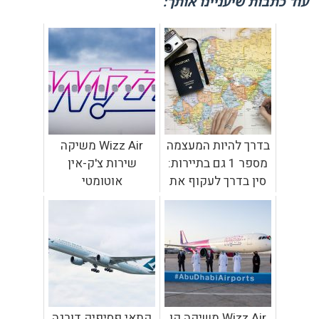
עוד כתבות שיעניינו אותך:
בדרך להיות המעצמה
Wizz Air משיקה
מספר 1 גם בתיירות:
שירות צ'ק-אין
סין בדרך לעקוף את
אוטומטי
ארה"ב גם במספר
התיירים
Wizz Air משיקה קו
קתאי פסיפיק דורגה