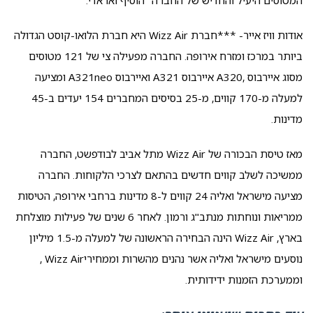
אודות וויז אייר- ***חברת Wizz Air היא חברת הלואו-קוסט הגדולה
ביותר במרכז ומזרח אירופה. החברה מפעילה צי של 121 מטוסים
מסוג איירבוס ,A320 איירבוס A321 ואיירבוס A321neo ומציעה
למעלה מ-170 קווים, מ-25 בסיסים המחברים 154 יעדים ב-45
מדינות.
מאז טיסת הבכורה של Wizz Air מתל אביב לבודפשט, החברה
ממשיכה לשלב קווים חדשים בהתאם לצרכי הלקוחות. החברה
מציעה מישראל ואליה 24 קווים ל-8 מדינות ברחבי אירופה, הטיסות
ממריאות ונוחתות מנתב"ג ורמון. לאחר 6 שנים של פעילות מוצלחת
בארץ, Wizz Air הינה הבחירה הראשונה של למעלה מ-1.5 מיליון
נוסעים מישראל ואליה אשר נהנים מהשרות וממחיריWizz Air ,
וממערכת הזמנות ידידותית.