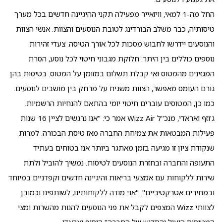
החל מה-1 למאי, וויזאייר מפעילה תקני ההיגיינה חדשים בכל מערך
טיסותיה, כבר משלב הבורדינג לטובת הנוסעים והצוות: אנשי הצוות
והנוסעים יידרשו לחבוש מסכות לכל אורך הטיסה. צעדי זהירות
נוספים כוללים בין היתר: חלוקת מגבוני חיטוי לכל נוסע, הסרת
המגזינים מהמטוס ואי קבלת תשלום במזומן על המטוס. בטיסות בהן
גורם העומס מאפשר, הצוות משגיח על מרחק בין מושבים לנוסעים.
כמו כן, המטוסים עוברים חיטוי יומי בהתאם להנחיות הרשמיות.
ג'וזף ואראדי, מנכ"ל Wizz Air אמר כי: "אנו נרגשים לציין 16 שנות
פעילות המבטאות את צמיחת החברה מאז טיסת הבכורה. למרות
שנקודת ציון זו מגיעה בזמן מאתגר ביותר אנו בטוחים בעתיד
התעופה והחברה ובחזרת הנוסעים לטיסות. נמשיך להוביל ולתת
שירות ללקוחות עם אמצעי בריאות והיגיינה חדשים וקפדניים במיוחד
ובמחירים אטרקטיביים". "אני מודה ללקוחותינו, לשותפינו וכמובן
לצוותי Wizz המצפים לקבל את פני הנוסעים להנות מהשרות ומצי
המטוסים היעיל והחדיש של החברה" הוסיף ואראדי.