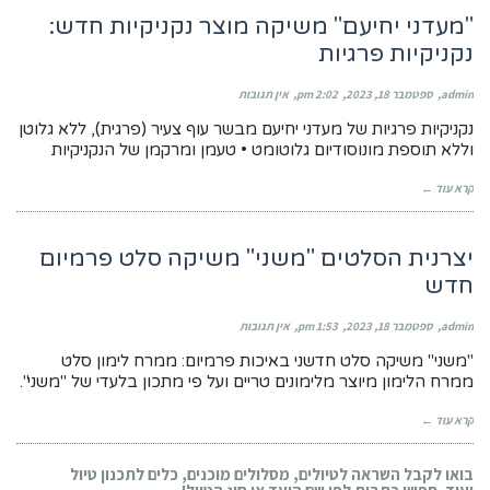
"מעדני יחיעם" משיקה מוצר נקניקיות חדש:
נקניקיות פרגיות
admin
ספטמבר 18, 2023
2:02 pm
אין תגובות
נקניקיות פרגיות של מעדני יחיעם מבשר עוף צעיר (פרגית), ללא גלוטן
וללא תוספת מונוסודיום גלוטומט • טעמן ומרקמן של הנקניקיות
קרא עוד ←
יצרנית הסלטים "משני" משיקה סלט פרמיום
חדש
admin
ספטמבר 18, 2023
1:53 pm
אין תגובות
"משני" משיקה סלט חדשני באיכות פרמיום: ממרח לימון סלט
ממרח הלימון מיוצר מלימונים טריים ועל פי מתכון בלעדי של "משני".
קרא עוד ←
בואו לקבל השראה לטיולים, מסלולים מוכנים, כלים לתכנון טיול