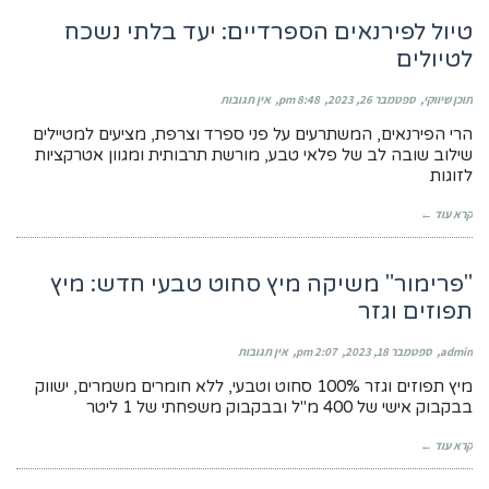
טיול לפירנאים הספרדיים: יעד בלתי נשכח
לטיולים
תוכן שיווקי
ספטמבר 26, 2023
8:48 pm
אין תגובות
הרי הפירנאים, המשתרעים על פני ספרד וצרפת, מציעים למטיילים
שילוב שובה לב של פלאי טבע, מורשת תרבותית ומגוון אטרקציות
לזוגות
קרא עוד ←
"פרימור" משיקה מיץ סחוט טבעי חדש: מיץ
תפוזים וגזר
admin
ספטמבר 18, 2023
2:07 pm
אין תגובות
מיץ תפוזים וגזר 100% סחוט וטבעי, ללא חומרים משמרים, ישווק
בבקבוק אישי של 400 מ"ל ובבקבוק משפחתי של 1 ליטר
קרא עוד ←