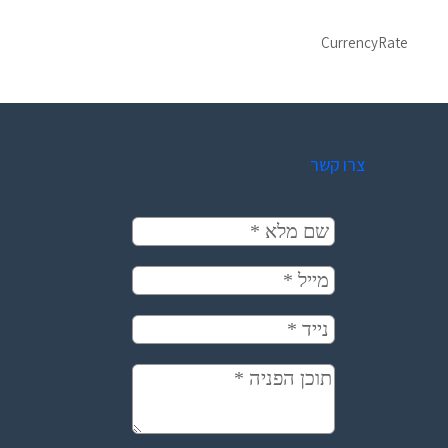
CurrencyRate
צרו קשר