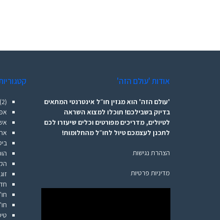
אודות 'עולם הזה'
קטגוריות
'עולם הזה' הוא מגזין חו״ל אינטרנטי המתאים
(2)
בדיוק בשבילכם! תוכלו למצוא השראה
אפל
לטיולים, מדריכים מפורטים וכלים שיעזרו לכם
אשר
לתכנן לעצמכם טיול לחו״ל מהחלומות!
אתר
ביט
הצהרת נגישות
הופ
הקש
מדיניות פרטיות
זוג
חדש
חו"
חו"
טיס