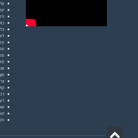
טרו
יעד
ירח
כול
כלי
לינ
מט״
מסל
מקו
מש
סגמ
סוף
צרכ
קול
רכב
רעי
שופ
תוכ
תק
גלילה