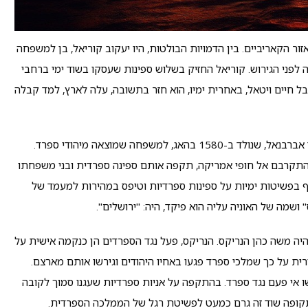
זור הקאריביים. בין הדמויות הבולטות, היו יעקוב קוריאל, בן למשפחה
לפני הגירוש. קוריאל החזיק בשלוש ספינות שעסקו בשוד ימי ברחבי
ל חיים ויטאל, באחרית ימיו, הוא חזר בתשובה, עלה לארץ, למד קבלה
דמות מעניינת נוספת בעולם הפיראטים היהודים היא, דויד אברבנאל, שנולד ב-1580 בהאג, למשפחה שמוצאה מיהודי ספרד.
. אבל בהתקרבם אל חופי אמריקה, תקפה אותם ספינה ספרדית ובני משפחתו
תף בפשיטות ימיות על ספינות ספרדיות וטיפס במהירות למעמד של
" ושמה של האוניה עליה הוא פיקד, היה: "ירושלים".
היה משה כהן הנריקס. הנריקס, פעל נגד הספרדים הן כנקמה אישית על
רית על כך שמלכי ספרד פגעו באחיו היהודים וגירשו אותם מארצם.
 אי פעם נגד ספרד. בהתקפה על אניות ספרדיות שעגנו סמוך לקובה
ה תקופה שוד זה גרם כמעט לפשיטת רגל של הממלכה הספרדית.