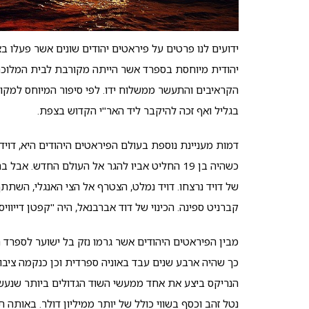
ידועים לנו פרטים על פיראטים יהודים שונים אשר פעלו בא
יהודית מיוחסת בספרד אשר הייתה מקורבת לבית המלוכה 
הקראיבים והתעשר ממשלוח ידו. לפי סיפור המיוחס למקוב
בגליל ואף זכה להיקבר ליד האר"י הקדוש בצפת.
כשהיה בן 19 החליט אביו להגר אל העולם החדש
של דויד נרצחו. דויד נמלט, הצטרף אל הצי האנגלי, השת
קברניט ספינה. הכינוי של דוד אברבנאל, היה "קפטן דייוויס
מבין הפיראטים היהודים אשר גרמו נזק בל ישוער לספרד 
כך שהיה ארבע שנים עבד באוניה ספרדית וכן כנקמה ציבו
הנריקס ביצע את אחד ממעשי השוד הגדולים ביותר שנעשו
נטל זהב וכסף בשווי כולל של יותר ממיליון דולר. באות