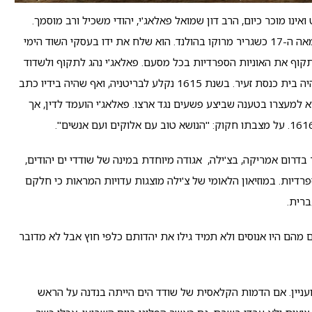
ינו מוכר כיום, הרב דון שמואל פאלאג'י, יהודי משכיל ורב מוסמך.
הרב פאלאג'י פעל במרוקו ובתוניס ואף שימש בראשית המאה ה-17 כשגריר מרוקו בהולנד. הוא שלח את ידו בעסקי השוד הימי
תקוף את האוניות הספרדיות בכל מסעם. פאלאג'י נהג לתקוף ולשדוד
ספינות ספרדיות ששטו לחופי מרוקו. בספינת הדגל שלו, היה בית כנסת זעיר. בשנת 1615 נקלע לבריטניה, ואף שהיה בידיו כתב
 למעצרו בטענה שביצע פשעים נגד ארצו. פאלאג'י הועמד לדין, אך
ת ה-17 וה-18 פעלה באזור אחר בדרום אמריקה, בצ'ילה, אגודה מיוחדת במינה של שודדי ים יהודים,
רדיות. במוזיאון הלאומי של צ'ילה מוצגות עדויות המראות כי חלקם
רית.
מהם היו אנוסים ולא תמיד גילו את יהדותם כלפי חוץ אבל לא מדובר
ועניין. אם הדמות הקלאסית של שודד הים הייתה בנדנה על הראש