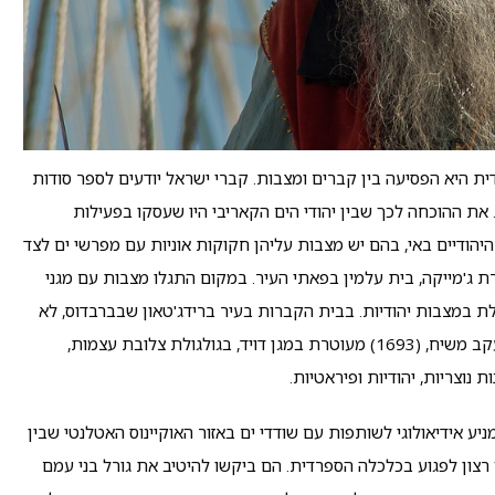
ית היא הפסיעה בין קברים ומצבות. קברי ישראל יודעים לספר סודות
. את ההוכחה לכך שבין יהודי הים הקאריבי היו שעסקו בפעילות
יהודיים באי, בהם יש מצבות עליהן חקוקות אוניות עם מפרשי ים לצד
רת ג'מייקה, בית עלמין בפאתי העיר. במקום התגלו מצבות עם מגני
ת במצבות יהודיות. בבית הקברות בעיר ברידג'טאון שבברבדוס, לא
הרחק מבית הכנסת "נידחי ישראל", נמצאת מצבתו של יעקב משיח, (1693) מעוטרת במגן דויד, בגולגולת צלובת עצמות,
נוצריות, יהודיות ופיראטיות.
יע אידיאולוגי לשותפות עם שודדי ים באזור האוקיינוס האטלנטי שבין
רצון לפגוע בכלכלה הספרדית. הם ביקשו להיטיב את גורל בני עמם