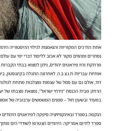
אחת הדרכים המקוריות והנאמנות לגילוי ההיסטוריה היהוד
נסתרים ומהווים מקור לא אכזב ללימוד דברי ימי עם עולם
מרתקת והיו פיראטים יהודים, ניתן למצוא בבתי הקברות ה
אותיות עבריות ת.נ.צ.ב.ה. לאחרונה התגלה בקינגסטון, בי
דוד, אולם גם עם סמל של עצמות מוצלבות מתחת לגולגול
במעדר ובשעון חול – סמנים המשמשים ערבוביה של אמונות 
הנקמה בספרד ובאינקוויזיציה סיפקה לפיראטים היהודים מנ
ספרד לדרום אמריקה. היהודים הצטרפו לשודדי הים מתוך 