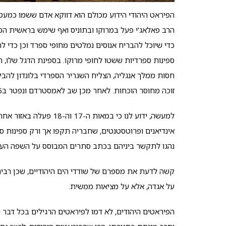
הפיראט היהודי הידוע מכולם הוא דווקא אדם ששמו כמעט וא
כדי שיוכל להבריח אנוסים נמלטים מחופי ספרד וכן כדי ל
חסות ממלך אנגליה, הצליח השגריר הספרדי בלונדון להביא
זוכה מחוסר הוכחות. לאחר מכן שב לאמסטרדם ונפטר ב1616. על מצבתו חקוק: "הנושא טוב עם אלוקים ועם אנשים".
למעשה, ידוע לנו כי במאו
אינדיאנים ופרוטסטנטים, שחבריה תקפו אך ורק ספינות ספ
נהגו לתקשר ביניהם בכתב סתרים המבוסס על השפה העב
קשה לדעת את מספרם של שודדי הים היהודיים, שכן רבים 
על אגדה, אלא על מציאות ממשית.
הפיראטים היהודים, לא דמו לפיראטים הרגילים בכל דבר 