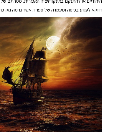
היהודיים או להתנקם באינקוויזיציה האכזרית. מטרתם של
דווקא לפגוע בכיסה ומעמדה של ספרד, אשר גרמה נזק כה ר