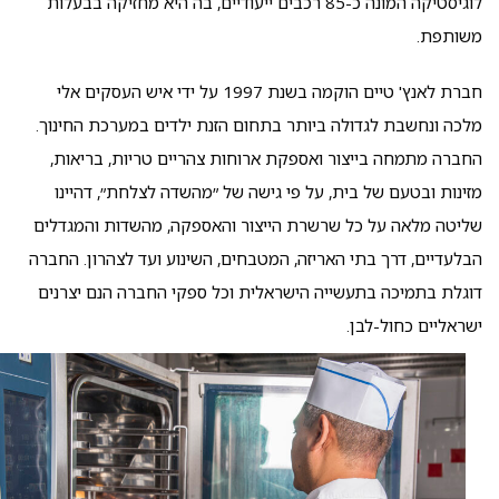
לוגיסטיקה המונה כ-85 רכבים ייעודיים, בה היא מחזיקה בבעלות
משותפת.
חברת לאנץ' טיים הוקמה בשנת 1997 על ידי איש העסקים אלי
מלכה ונחשבת לגדולה ביותר בתחום הזנת ילדים במערכת החינוך.
החברה מתמחה בייצור ואספקת ארוחות צהריים טריות, בריאות,
מזינות ובטעם של בית, על פי גישה של ״מהשדה לצלחת״, דהיינו
שליטה מלאה על כל שרשרת הייצור והאספקה, מהשדות והמגדלים
הבלעדיים, דרך בתי האריזה, המטבחים, השינוע ועד לצהרון. החברה
דוגלת בתמיכה בתעשייה הישראלית וכל ספקי החברה הנם יצרנים
ישראליים כחול-לבן.