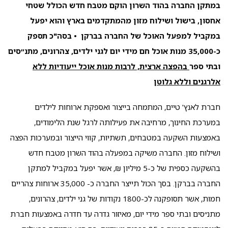
במתקן החברה בהוד השרון הוקם מטבח חדש הכולל שטחי
אחסון, בישול ושילוח מזון מהמתקדמים בארץ והוא יפעל
במקביל למפעל האוכל של החברה בברקן
•
בסה"כ תספק
כ-35,000 מנות אוכל חם מידי יום לגני ילדים, צהרונים, מתנ״סים
ובתי ספר
בהפצה ארצית,
לרבות מנות אוכל ייעודיות ללא
אלרגנים וללא גלוטן
חברת לאנץ' טיים, המתמחה בייצור ואספקת ארוחות לילדים
במערכת החינוך, מרחיבה את פעילותה לרגל שנת הלימודים,
באמצעות השקעה במטבחים, תשתיות, קווי הייצור ובמערכות הפצה
ושילוח מזון. החברה משיקה במפעלה בהוד השרון מטבח חדש
בהשקעה כספית של כ-5 מיליון ₪, אשר יפעל במקביל למתקן
החברה בברקן. בסך הכול תייצר החברה כ- 35,000 ארוחות צהריים
חמות, אשר תסופקנה לכ-1800 נקודות של גני ילדים, צהרונים,
מתנ״סים ובתי ספר מידי יום, מאיזור גדרה עד חדרה באמצעות חברת