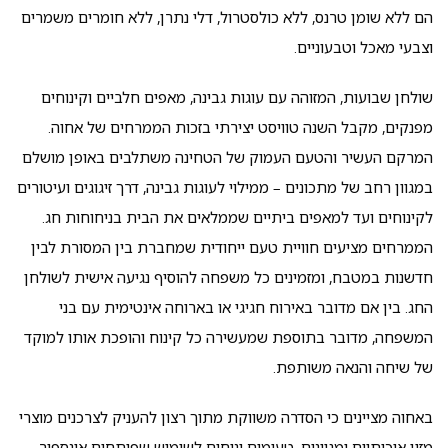
הם ללא שומן טרנס, ללא כולסטרול, דלי נתרן, ללא חומרים משמרים
וצבעי מאכל וטבעוניים.
שולחן שבועות, המזוהה עם עוגות גבינה, מאפים חלביים וקינוחים
מפנקים, מקבל השנה טוויסט יצירתי בזכות הממרחים של אחוה.
המרקם העשיר והטעם העמוק של הטחינה משתלבים באופן מושלם
במגוון רחב של מתכונים – ממילוי לעוגות גבינה, דרך זיגוגים ועיטורים
לקינוחים ועד למאפים ביתיים שממלאים את הבית בניחוחות חג.
הממרחים מציעים חוויית טעם ייחודית שמחברת בין המסורת לבין
חדשנות במטבח, ומזמינים כל משפחה להוסיף נגיעה אישית לשולחן
החג. בין אם מדובר באירוח חגיגי או בארוחה אינטימית עם בני
המשפחה, מדובר בתוספת שמעשירה כל קינוח והופכת אותו למוקד
של שיחה והנאה משותפת.
באחוה מציינים כי הסדרה משווקת מתוך רצון להעניק לצרכנים מוצרי
מזון איכותיים ומגוונים, טעימים ונוחים לשימוש שפותחים אינספור