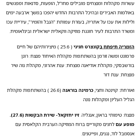
עשרות מקהלות ומנצחים מובילים מחו"ל, הופעות, סדנאות ומפגשים
באולמות האבירים ובהיכל התרבות החדש יהפכו במשך ארבעה ימים
ולילות את עכו על אתריה, בעזרת עמותת "הנבל והזמיר", עיריית עכו
ומשרד התרבות לעיר חוגגת מוזיקה ווקאלית ישראלית ובינלאומית.
הזמריה תיפתח ב
קונצרט חגיגי
( 25.6 ) מיצירותיהם של חיים
פרמונט ומשה זורמן בהשתתפות מקהלת האיחוד מנצח: רונן
בורשבסקי, מקהלת אודיאנה מנצחת: ענת אהרוני, מקהלת נוה שיר
מנצחת: ענת דור
ואורחת: קוינטה וחצי,
כרמינה בוראנה
(26.6 ) בהשתתפות מקהלת
הגליל העליון ומקהלות נונה
מנצח: טימותי בראון, אנגליה.
זיו יחזקאל- שירת הבקשות (27.6).
מופע עם
לחנים מקוריים ברוח המוזיקה הערבית הקלאסית עם
אנסמבל לוד, נגנים, ופייטנים.