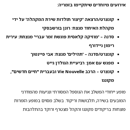
אירועים מיוחדים שיתקיימו בזמריה:
קונצרט/הרצאה 'קיצור תולדות שירת המקהלה' על ידי
מקהלת האיחוד מנצח: רונן בורשבסקי
סדנה – 'מוזיקה קלאסית פוגשת זמר עברי' מנצחת: עירית
רימון ניידורף
קונצרט/סדנה – 'תהילים' מנצח: אבי פיינטוך
מפגש עם אמן: רביעיית הגולדן גייט
קונצרט – הרכב
Vie Nouvelle
ובעברית "חיים חדשים",
מקונגו
מופע ייחודי המשלב את הגוספל המסורתי ונגיעות מהמודרני
המובעים בשירה, תלבושות וריקוד. בשלב מסוים במופע הזמרות
פוצחות בריקודים מקונגו והקהל מצטרף ורוקד בהתלהבות