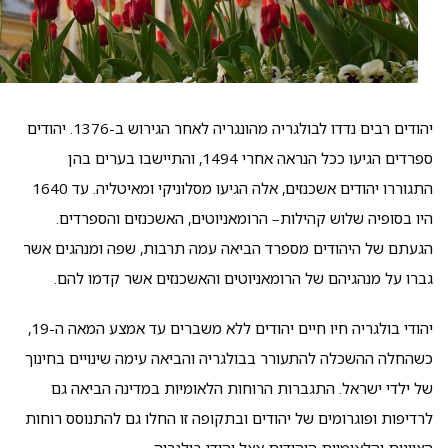
יהודים רבים נדדו לבולגריה מהונגריה לאחר הגירוש ב-1376. יהודים
ספרדים הגיעו ככל הנראה אחרי 1494, והתיישבו בערים בהן
התגוררו יהודים אשכנזים, אלה הגיעו מסלוניקי ומאיטליה. עד 1640
היו בסופיה שלוש קהילות– הרומאניוטים, האשכנזים והספרדים.
הגעתם של היהודים מספרד הביאה עמה תרבות, שפה ומנהגים אשר
גברו על מנהגיהם של הרומאניוטים והאשכנזים אשר קדמו להם.
יהודי בולגריה חיו חיים יהודים ללא משברים עד אמצע המאה ה-19,
כשהחלה ההשכלה להתעורר בבולגריה והביאה עימה שינויים בחינוך
של ילדי ישראל. התגברות הרוחות הלאומיות במדינה הביאה גם
לרדיפות ופוגרומים של יהודים ובתקופה זו החלו גם להתנוסס רוחות
הציונות והלאומיות היהודית אצל יהודי בולגריה.