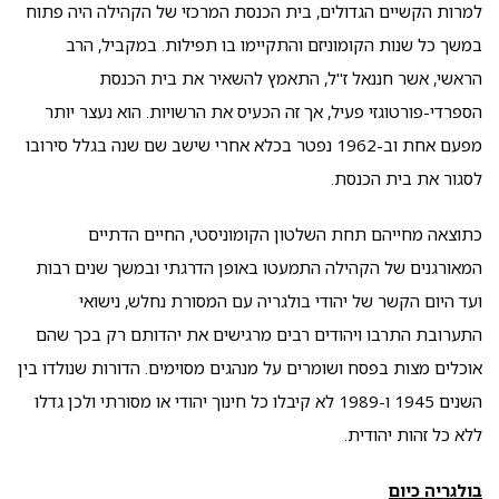
למרות הקשיים הגדולים, בית הכנסת המרכזי של הקהילה היה פתוח
במשך כל שנות הקומוניזם והתקיימו בו תפילות. במקביל, הרב
הראשי, אשר חננאל ז"ל, התאמץ להשאיר את בית הכנסת
הספרדי-פורטוגזי פעיל, אך זה הכעיס את הרשויות. הוא נעצר יותר
מפעם אחת וב-1962 נפטר בכלא אחרי שישב שם שנה בגלל סירובו
לסגור את בית הכנסת.
כתוצאה מחייהם תחת השלטון הקומוניסטי, החיים הדתיים
המאורגנים של הקהילה התמעטו באופן הדרגתי ובמשך שנים רבות
ועד היום הקשר של יהודי בולגריה עם המסורת נחלש, נישואי
התערובת התרבו ויהודים רבים מרגישים את יהדותם רק בכך שהם
אוכלים מצות בפסח ושומרים על מנהגים מסוימים. הדורות שנולדו בין
השנים 1945 ו-1989 לא קיבלו כל חינוך יהודי או מסורתי ולכן גדלו
ללא כל זהות יהודית.
בולגריה כיום