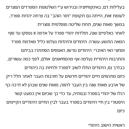
בעלילות דם, באינקוויזיציה ובגירוש ע"י השלטונות הספרדים הנוצרים.
לעומת זאת, הייתה גם תקופת "תור הזהב" בה פרחה יהדות ספרד,
במשך מאות שנים, תחת שליטה מוסלמית ונוצרית.
לאחר כאלפיים שנה, תולדות יהודי ספרד על אדמה זו נפסקו עד סוף
המאה התשע-עשרה. היהודים והיהדות נעלמו כליל מאדמת ספרד
ומחצי האי האיברי. היהודים גורשו, האנוסים הסתתרו בביתם
והתרבות היהודית נעלמה אף מהמוזיאונים. אולם, לפני כמה עשורים,
כבדרך נס, היהודים החלו לשוב לספרד ולחיות בה כיהודים.
כיום מתהווים חיים יהודיים חדשים על חורבות העבר לאחר חלל ריק
של ארבע מאות שנה בין העבר להווה, מאות שנים שבהן לא דרכה כף
רגלו של יהודי בספרד ובנותיה, עד כדי כך שכיום אין כמעט קשר
היסטורי בין חיי היהודים בספרד בעבר לבין החיים היהודיים הקיימים
כיום.
ראשית הישוב היהודי