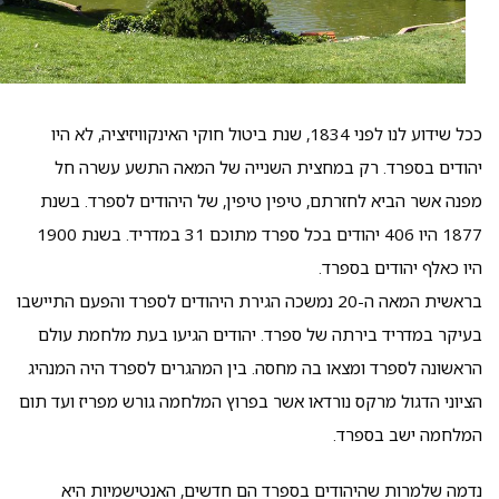
ככל שידוע לנו לפני 1834, שנת ביטול חוקי האינקוויזיציה, לא היו
יהודים בספרד. רק במחצית השנייה של המאה התשע עשרה חל
מפנה אשר הביא לחזרתם, טיפין טיפין, של היהודים לספרד. בשנת
1877 היו 406 יהודים בכל ספרד מתוכם 31 במדריד. בשנת 1900
היו כאלף יהודים בספרד.
בראשית המאה ה-20 נמשכה הגירת היהודים לספרד והפעם התיישבו
בעיקר במדריד בירתה של ספרד. יהודים הגיעו בעת מלחמת עולם
הראשונה לספרד ומצאו בה מחסה. בין המהגרים לספרד היה המנהיג
הציוני הדגול מרקס נורדאו אשר בפרוץ המלחמה גורש מפריז ועד תום
המלחמה ישב בספרד.
נדמה שלמרות שהיהודים בספרד הם חדשים, האנטישמיות היא