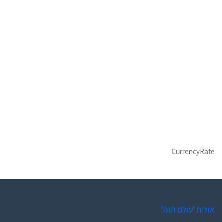
CurrencyRate
אודות 'עולם הזה'