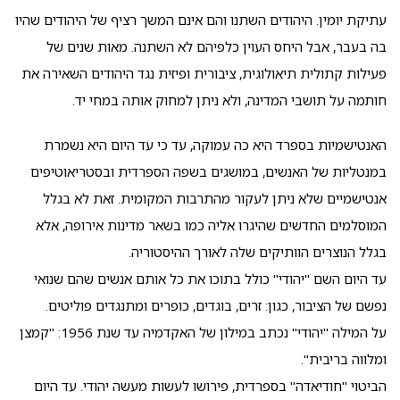
עתיקת יומין. היהודים השתנו והם אינם המשך רציף של היהודים שהיו
בה בעבר, אבל היחס העוין כלפיהם לא השתנה. מאות שנים של
פעילות קתולית תיאולוגית, ציבורית ופיזית נגד היהודים השאירה את
חותמה על תושבי המדינה, ולא ניתן למחוק אותה במחי יד.
האנטישמיות בספרד היא כה עמוקה, עד כי עד היום היא נשמרת
במנטליות של האנשים, במושגים בשפה הספרדית ובסטריאוטיפים
אנטישמיים שלא ניתן לעקור מהתרבות המקומית. זאת לא בגלל
המוסלמים החדשים שהיגרו אליה כמו בשאר מדינות אירופה, אלא
בגלל הנוצרים הוותיקים שלה לאורך ההיסטוריה.
עד היום השם "יהודי" כולל בתוכו את כל אותם אנשים שהם שנואי
נפשם של הציבור, כגון: זרים, בוגדים, כופרים ומתנגדים פוליטים.
על המילה "יהודי" נכתב במילון של האקדמיה עד שנת 1956: "קמצן
ומלווה בריבית".
הביטוי "חודיאדה" בספרדית, פירושו לעשות מעשה יהודי. עד היום