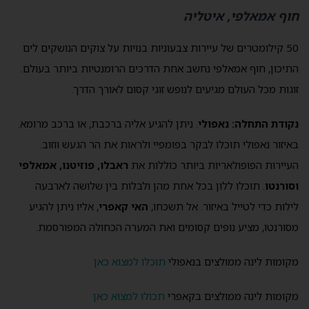
חוף אמאלפי, איטליה
50 קילומטרים של עיירות צבעוניות בנויות על צוקים הנושקים לים
התיכון, חוף אמאלפי נחשב אחת הדרכים הרומנטיות ביותר בעולם.
זוגות מכל העולם מגיעים לנופש זוגי קסום לאורך הדרך.
נקודת התחלה: נאפולי
. ניתן להגיע אליה ברכבת, או ברכב מרומא.
באיזור נאפולי תוכלו לבקר בפומפיי ולראות את הר הגעש ווזוב.
העיירות הפופולאריות ביותר כוללות את
ראבלו, פוזיטנו, אמאלפי
וסורנטו
. תוכלו ללון בכל אחת מהן ולבלות בין שלושה לארבעה
לילות כדי לטייל באיזור. אל תשכחו,
האי קאפרי
, אליו ניתן להגיע
מסורנטו, מציע נופים קסומים ואת המערה הכחולה המפורסמת.
מקומות לינה ממולצים בנאפולי
תוכלו למצוא כאן
מקומות לינה ממולצים בקאפרי
תכולו למצוא כאן