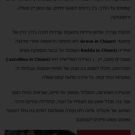
קסומים על הדרך, בין כרמים למטעי זיתים, עם המון יין מעולה
ורומנטיקה.
תחנות עצירה: שלוש עיירות נחשבות עצירות חובה בדרך היין של
קיאנטי.
Greve in Chianti
היא התחנה הראשונה אחרי פירנצה.
אחריה
Radda in Chianti
השוכנת על גבעה ומספקת נופים
משכרים (ושוב, יין…). העיירה השלישית היא
Castellina in Chianti
המדהימה, תוכלו למצוא בה מגוון של חנויות אומנות, עבודות יד,
מסעדות ובתי קפה. כל עיירה מלאת קסם משלה…
מהעיירה האחרונה, המסלול ממשיך אל סיינה, שנראית כאילו הזמן
עצר בה. מגדל שעון עם תצפית על העיר, קתדרלה עתיקה וכיכר…
המיטב של איטליה. סיינה היא נקודה מושלמת לסיים בה טיול רומנטי
שאתם פשוט חייבים לעצמכם.