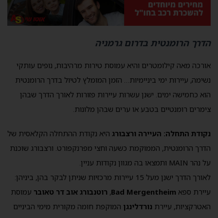
הדרך הרומנטית בדרום גרמניה
אורכה מאה קילומטרים והיא עמוסת טירות מרהיבות, נופים עותקי
נשימה, עיירות ימי ביניימיות… הזמן המומלץ לטיול בדרך הרומנטית
הוא כחמישה ימים. ישנן עשרות עיירות פזורות לאורך הדרך שבהן
צימרים רומנטיים בטבע או ערים שבהן מלונות.
נקודת התחלה: העיירה ורצבורג
היא נקודת ההתחלה הקלאסית של
הדרך הרומנטית, הממוקמת כשעה וחצי מפרנקפורט. ורצבורג שוכנת
על נהר MAIN ותמצאו בה מגוון נקודות עניין.
לאורך הדרך ישנן מעל 15 עיירות מרכזיות שניתן לבקר בהן, ביניהן:
עיירת ספא
Bad Mergentheim
,
רוטנבורג אוב דר טאובר
עמוסת
האטרקציות, עיירת
נורדלינגן
המוקפת חומה מקורית מימי הביניים