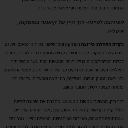
הרומנטית בגרמניה ורצועת חוף אמאלפי באיטליה.
מפירנצה לסיינה- דרך היין של קיאנטי בטוסקנה,
איטליה
נקודת התחלה:
פירנצה
העתיקה והמרשימה. בירת הרנסאנס היא גם
בירתה של טוסקנה. עם היסטוריה עשירה ומגוון דברים לעשות, תוכלו
לבלות יומיים קסומים בגילוי העיר. סמטאות יפות, גשר פונטה וקיו
ופאלאצו וקיו, מוזיאונים מרתקים עם יצירות של מיטב אומני הרנסאנס,
נהר הארנו ומגוון חנויות, בוטיקים, בתי קפה ומסעדות, כל אלו יהוו
פתיחה מצוינת לטיול רומנטי קסום.
דרך היין, המצוינת במפות כ SS222, מחברת את פירנצה לסיינה
(כ75 ק״מ בקו אווירי). המרחק אמנם קצר, אבל הנופים הציוריים
שמתחננים לתמונות, העיירות האותנטיות, הכפרים והיין… מצריכים
הרבה עצירות. תוכלו לעצור ללינה בוילה באמצע הדרך ולבלות יומיים