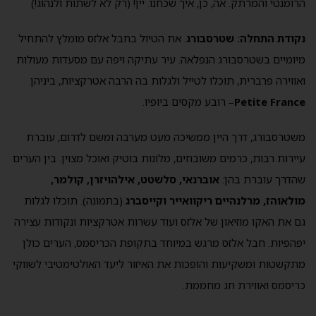
הרומנטי והמרתק. אה, כן, איך שכחנו. יין! (רק לא לשתות ולנהוג!)
נקודת התחלה: שטרסבורג
. את הטיול בחבל אלזס מומלץ להתחיל
מיומיים בשטרסבורג הנפלאה. עיר עתיקה ויפה עם מסעדות מעולות
ואווירה פרברית, תוכלו לטייל ולגלות בה הרבה אטרקציות, ביניהן
Petite France
– רובע מקסים ביופיו.
משטרסבורג, דרך היין ממשיכה מעט מערבה ומשם לדרום, עוברת
עיירות רבות, כרמים משובחים, מלונות בוטיק ואוכל מצוין. בין הערים
שהדרך עוברת בהן:
אוברנאי, סלשטט, אילהויזרן, קולמר,
מולאוהז, מרלנהיים ריקוואייר וקייסברג
(בתמונה). תוכלו לגלות
גם את האקו מוזיאון של אלזס ועוד עשרות אטרקציות ונקודות עצירה
יפהפיות. חבל אלזס מרגש במיוחד בתקופת הכריסמס, הערים כולן
מתקשטות ומשקיעות והופכות את האיזור ליעד האולטימטיבי לשווקי
כריסמס ואווירת חג מחממת.