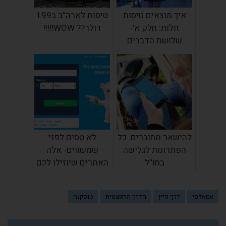
איך מוצאים טיסות
טיסות לארה״ב ב199
זולות: חלק א׳-
דולר?? WOW!!!!!
שלושת הדברים
החשובים ביותר
שאתם צריכים!
להישאר מחוברים: כל
לא טסים לפני
הפתרונות לגלישה
שמשווים- אלה
בחו״ל
האתרים שיוזילו לכם
את החופשה!
אמאלפי
דרך היין
הדרך הרומנטית
טוסקנה