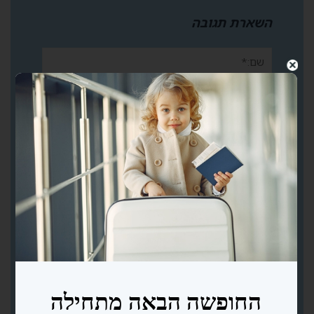
השארת תגובה
שם:*
אימייל*
אתר:
תגובה