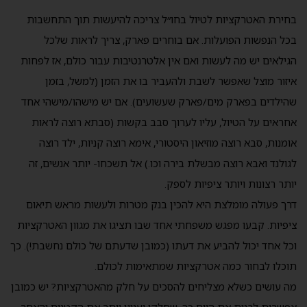
בחירת האטרקציות לטיול בחו״ל צריכה להיעשות תוך התחשבות
בכל הנפשות הפועלות. אם בוחרים פארק, צריך לראות שלכל
הגילאים יש מה לעשות ואם אין אלטרנטיבות עבור כולם, אז לפחות
איזור מוצל שאפשר לשבת ולהעביר בו את הזמן (למשל, בזמן
שהילדים בפארק מים/פארק שעשועים). אם יש מישהו/מישהי אחד
אחראים על הטיול, עליו לערוך סבב בקשות (סבתא רוצה לראות
אומנות, סבא רוצה מוזיאון היסטורי, אימא רוצה קניות, ילד רוצה
לגולנד ואבא רוצה מבשלת בירה וכו.) אל תשכחו- יותר אנשים, זה
יותר רצונות ויותר ציפיות לספק.
דרך פעולה מומלצת היא להכין בנק מטרות ולעשות מראש תיאום
ציפיות. קבעו מפגש משפחתי אחד שבו תציגו את מגוון האטרקציות
וכל אחד יכול להביע את דעתו (כמובן שדעתם של כולם נחשבת!). כך
תוכלו לבחור כמה אטרקציות שמתאימות לכולם.
מה עושים כשלא מצליחים להסכים על חלק מהאטרקציות? יש כמובן