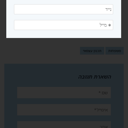
חמישה יעדי קיץ
לונדון- שבעה
מושלמים לזוגות
מסלולים מושלמים
(ויעד אחד לחורף)
לטיול שלכם, פלוס
מסלול בונוס מרתק
במיוחד!
משפחות
תכנון עצמאי
השארת תגובה
שם:*
אימייל*
אתר: