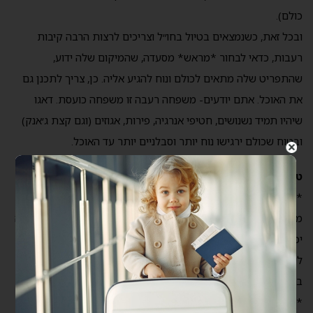
כולם).
ובכל זאת, כשנמצאים בטיול בחו״ל וצריכים לרצות הרבה קיבות
רעבות, כדאי לבחור *מראש* מסעדה, שהמיקום שלה ידוע,
שהתפריט שלה מתאים לכולם ונוח להגיע אליה. כן, צריך לתכנן גם
את האוכל. אתם יודעים- משפחה רעבה זו משפחה כועסת. דאגו
שיהיו תמיד נשנושים, חטיפי אנרגיה, פירות, אגוזים (וגם קצת ג׳אנק)
ובטוח שכולם ירגישו נוח יותר וסבלניים יותר עד האוכל.
טיפים נוספים לטיול בחו״ל למשפחות גדולות:
* נסו לרכוש מראש כרטיסים קבוצתיים לאטרקציות שונות. לכל
מקום הגדרה משלו לכמה אנשים מהווים ״קבוצה״, שווה לבדוק אם זה
יכול להוזיל כניסות לפארקים/מוזיאונים/אטרקציות שונות. כמו כן,
לילדים/תלמידים/סטודנטים/פנסיונרים בדרך כלל יש מגוון הנחות
באטרקציות.
* בכרטיסים יומיים/שבועיים של תחבורה ציבורית יש מגוון הנחות