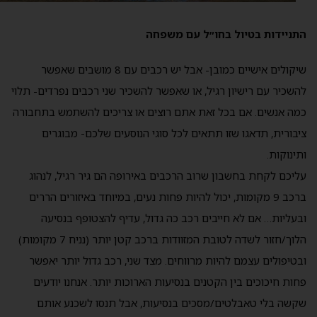
התניידות בטיול בחו״ל עם משפחה
שיקולים אישיים כמובן- אבל יש רכבים עם 8 מושבים שאפשר
להשכיר עם רישיון רגיל, או שאפשר להשכיר שני רכבים נפרדים- תלוי
כמה אנשים. אם בכל זאת אתם רוצים או צריכים להשתמש בתחבורה
ציבורית, תדאגו שזו תתאים לכל סוגי הנוסעים שלכם- מבוגרים
ותינוקות.
עליכם לקחת בחשבון שרוב הרכבים באירופה הם גיר רגיל, לנהוג
ברכב 9 מקומות, יכול להיות פחות נעים, במיוחד באיזורים הררים
ובעליות… אם לא חייבים רכב כה גדול, עדיף להצטופף בנסיעה
הלוך/חזור לשדה לטובת המזוודות ברכב קטן יותר (נניח 7 מקומות)
ובטיפולים עצמם להיות מרווחים. מצד שני, רכב גדול יותר יאפשר
פחות חיכוכים בין הקטנים בנסיעות הארוכות יותר. אנחנו יודעים
שקשה בלי טאבלטים/מסכים בנסיעות, אבל תנסו לשכנע אותם