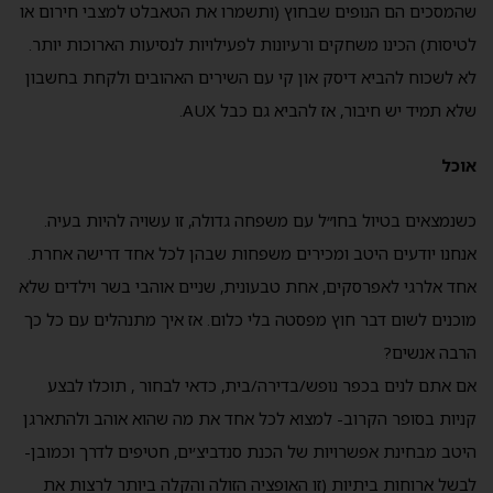
שהמסכים הם הנופים שבחוץ (ותשמרו את הטאבלט למצבי חירום או
לטיסות) הכינו משחקים ורעיונות לפעילויות לנסיעות הארוכות יותר.
לא לשכוח להביא דיסק און קי עם השירים האהובים ולקחת בחשבון
שלא תמיד יש חיבור, אז להביא גם כבל AUX.
אוכל
כשנמצאים בטיול בחו״ל עם משפחה גדולה, זו עשויה להיות בעיה.
אנחנו יודעים היטב ומכירים משפחות שבהן לכל אחד דרישה אחרת.
אחד אלרגי לאפרסקים, אחת טבעונית, שניים אוהבי בשר וילדים שלא
מוכנים לשום דבר חוץ מפסטה בלי כלום. אז איך מתנהלים עם כל כך
הרבה אנשים?
אם אתם לנים בכפר נופש/בדירה/בית, כדאי לבחור , תוכלו לבצע
קניות בסופר הקרוב- למצוא לכל אחד את מה שהוא אוהב ולהתארגן
היטב מבחינת אפשרויות של הכנת סנדביצ׳ים, חטיפים לדרך וכמובן-
לבשל ארוחות ביתיות (זו האופציה הזולה והקלה ביותר לרצות את