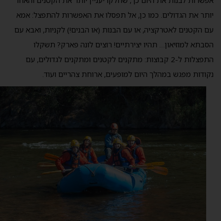
אפשרות לבנות את היום כך, שחלקו יעניין יותר את הקטנים והאחר
יותר את הגדולים. כמו כן, אל תפסלו את האפשרות להתפצל: אמא
עם הקטנים לאטרקציה, או עם הבנות (או הבנים!) לקניות, ואבא עם
הסבתא למוזיאון… תהיו יצירתיים! רוצים לונה פארק? תשקלו
התפצלות ל-2 קבוצות: מתקנים לקטנים ומתקנים לגדולים, עם
נקודות מפגש במהלך היום למופעים, ארוחת צהריים ועוד.