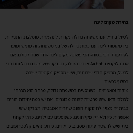
בחירת מקום לינה
לטיול בחו״ל עם משפחה גדולה, נקודת לינה אחת מומלצת. התניידות
בין מקומות לינה, עם כמות גדולה של בני משפחה, זה מתיש ומועד
לפורענות. הכי בטוח- הכי פשוט- מקום לינה אחד שנוח לכולם. אם
אתם לוקחים Airbnb או דירה/וילה, תבדקו שיש מטבח גדול ונוח כדי
לבשל, מספיק חדרי שירותים, שיש מספיק מקומות ישיבה
בסלון/כסאות.
מיקום ומאפיינים- כשנוסעים במשפחה גדולה, מרחב הוא הכרחי
לכולם. ודאו שיש פרטיות לזוגות מבוגרים- אם יש כמה יחידות הורים
בבית זה מצוין. לתינוקות חשוב שתהיה אמבטיה, תבדקו שיש
אפשרות כזו ולא רק מקלחונים. כשנוסעים עם ילדים, כדאי לקחת
בית שיש לו שטח פתוח מסביב, כי ילדים, כידוע, נהיים קלסטרופובים