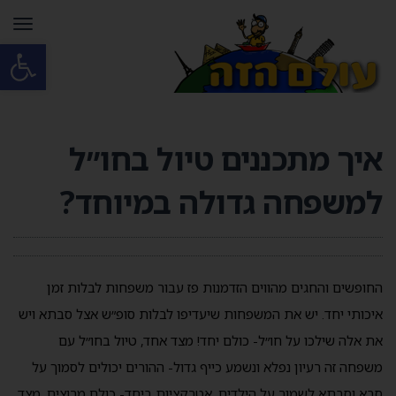
תפרי
פתח סרגל
איך מתכננים טיול בחו״ל
למשפחה גדולה במיוחד?
החופשים והחגים מהווים הזדמנות פז עבור משפחות לבלות זמן
איכותי יחד. יש את המשפחות שיעדיפו לבלות סופ״ש אצל סבתא ויש
את אלה שילכו על חו״ל- כולם יחד! מצד אחד, טיול בחו״ל עם
משפחה זה רעיון נפלא ונשמע כייף גדול- ההורים יכולים לסמוך על
סבא וסבתא לשמור על הילדים, אטרקציות ביחד- כולם מרוצים. מצד