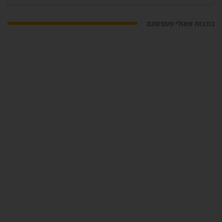
עבור:
כתבות שאולי פספסתם