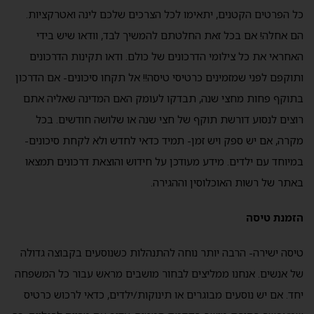
כל הפרטים הקטנים, יתאימו לכל הצרכים שלכם לינה ואטרקציות.
הם אחלה! אם בכל זאת החלטתם להמשיך לבד, וודאו שיש בידי
האחראי את כל צילומי הדרכונים של כולם. ודאו תקינות הדרכונים
ותוקפם לפני שמזמינים כרטיסי טיסה!! אל תקחו סיכונים- אם הדרכון
בתוקף פחות מחצי שנה, תבדקו לעומק האם המדינה שאליה אתם
רוצים לנסוע דורשת תוקף של חצי שנה או שלושה חודשים. בכל
מקרה, אם יש ספק ויש זמן- תמיד כדאי לחדש ולא לקחת סיכונים-
במיוחד עם ילדים. מידע מעודכן על חידוש והוצאת דרכונים תמצאו
באתר של רשות האוכלוסין וההגירה.
הזמנת טיסה
טיסה ישירה- הרבה יותר נוחה להתנהלות כשנוסעים בקבוצה גדולה
של אנשים. אנחנו ממליצים לבחור מושבים מראש עבור כל המשפחה
יחד. אם יש נוסעים מבוגרים או תינוקות/ילדים, כדאי לרכוש כרטיס