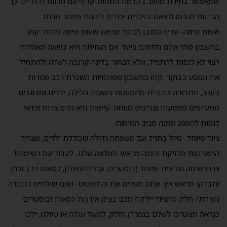
שמאפשר בחירת מושב בקדמת המטוס, עדיף עם מרווח לרגליים. כך
הכי נוח להכנס ולצאת והילדים יכולים ליהנות מיותר מרחב.
שעות טיסה- עדיף כמובן לבחור מראש שעות טיסה נוחות. קחו
בחשבון מתי אתם נוחתים ביעד. אם הנחיתה היא בשעה מאוחרת-
רצוי לא לנסות להתנייד, אלא לבחור בלינה קרובה לשדה ולהתחיל
את המסע בבוקר. קחו בחשבון שסוכנויות השכרת רכב סגורות
בערב, תחבורה ציבורית מתמעטת בשעות הלילה, ילדים ומבוגרים
מתעייפים ממסעות וצריכים מנוחה. עייפות היא גורם צרות וכדאי
לנסות להמנע ממנה סביב הטיסות.
ציוד מיוחד- טיול בחו״ל עם משפחה גדולה שכוללת ילדים, מצריך
התארגנות מדויקת והכנה מראש. המלצה שלנו- לעבוד עם רשימות!
צרו רשימה של ציוד מיוחד (בוסטרים, עגלות/טיולון, כסאות רכב וכו׳)
ותבדקו מראש איך אתם מעלים את זה למטוס- האם שולחים ככבודה
נפרדת? חלק מהציוד יילקח מכם בצ׳ק אין (על כסאות ובוסטרים
כנראה תצטרכו לשלם בנפרד) וחלק, למשל עגלה או טיולון, ילכו