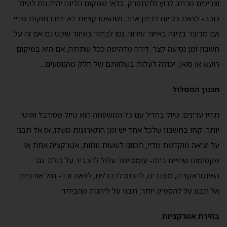
וצריכים מרחב לרוץ ולהתפרק. כדאי שמקום הלינה יהיה נוח לטיול
כוכב- לצאת כל יום לכיוון אחר, ושהאטרקציות לא יהיו רחוקות מדיי.
אם מדובר בלינה באיזור עירוני, נסו לבחור באיזור שקט גם אם זה על
חשבון זמן נסיעה קצר. דירה מדהימה ככל שתהיה, אם היא במיקום
רועש או סואן, יכולה לעלות בשלוותם של חלק מהנוסעים…
תכנון המסלול
תהיו עדינים. טיול בחו״ל עם כל המשפחה הוא טיול מסורבל ואיטי
יותר. קחו בחשבון שלכל אחד יש זמן התארגנות משלו, אז אל תבנו
על יציאה מוקדמת מדיי, תכוונו לשעות נוחות, אטרקציה אחת או
מקסימום שתיים ביום- עומס יתר עלול להכביד על כולם. גם
האינטראקציה, מעברים, להכנס לרכב/ים, לצאת וכד- גוזל אנרגיות.
אל תבנו על להספיק יותר, תבנו על ליהנות מהביחד.
בחירת אטרקציות