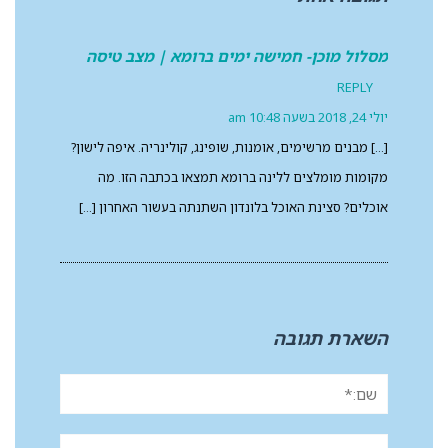
מסלול מוכן- חמישה ימים ברומא | מצב טיסה
REPLY
יולי 24, 2018 בשעה 10:48 am
[…] מבנים מרשימים, אומנות, שופינג, קולינריה. איפה לישון?
מקומות מומלצים ללינה ברומא תמצאו בכתבה הזו. מה
אוכלים? סצינת האוכל בלונדון השתנתה בעשור האחרון […]
השארת תגובה
שם:*
אימייל*