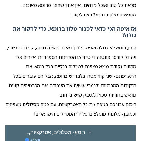
מלאת כל טוב ואוכל מדהים- אין אחד שחוזר מרומא מאוכזב.
מחפשים מלון ברומא? באנו לעזור.
אז איפה הכי כדאי לסגור מלון ברומא, כדי לחקור את
כולה?
ובכן, רומא לא גדולה ואפשר ללון באיזור פיאצה נבונה, קמפו די פיורי,
ויה דל קורסו, פונטנה די טרוי או המדרגות הספרדיות. אזורים אלו
מהווים נקודת מוצא מצוינת לטיולים רגליים בכל רומא. אם
התעייפתם- שני קווי מטרו בלבד יש ברומא, אבל הם עוברים בכל
הנקודות המרכזיות ולגמרי עושים את העבודה. את הכרטיסים קונים
מראש בחנויות מכולת/טבק שיש ברחוב.
ריכזנו עבורכם במפה את כל האטרקציות, עם כמה מסלולים מעניינים
וכמובן- מלונות מומלצים על ידי המטיילים הישראלים!