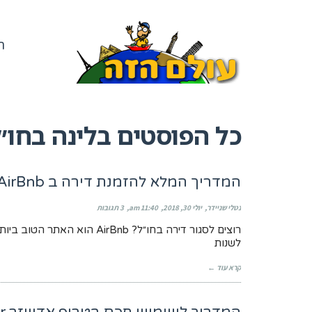
ר
כל הפוסטים ב
לינה בחו״
המדריך המלא להזמנת דירה ב AirBnb
נטלי שניידר
יולי 30, 2018
11:40 am
3 תגובות
רוצים לסגור דירה בחו״ל? Bnb
לשנות
קרא עוד ←