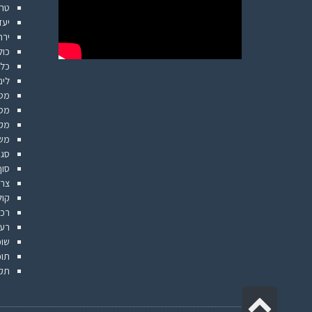
טרו
יעד
ירח
כול
כלי
לינ
מט״
מסל
מקו
מש
סגמ
סוף
צרכ
קול
רכב
רעי
שופ
תוכ
תק
גלילה