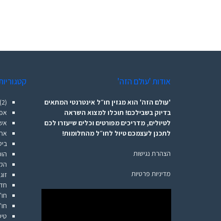
אודות 'עולם הזה'
קטגוריות
'עולם הזה' הוא מגזין חו״ל אינטרנטי המתאים
(2)
בדיוק בשבילכם! תוכלו למצוא השראה
אפל
לטיולים, מדריכים מפורטים וכלים שיעזרו לכם
אשר
לתכנן לעצמכם טיול לחו״ל מהחלומות!
אתר
ביט
הצהרת נגישות
הופ
הקש
מדיניות פרטיות
זוג
חדש
חו"
חו"
טיס