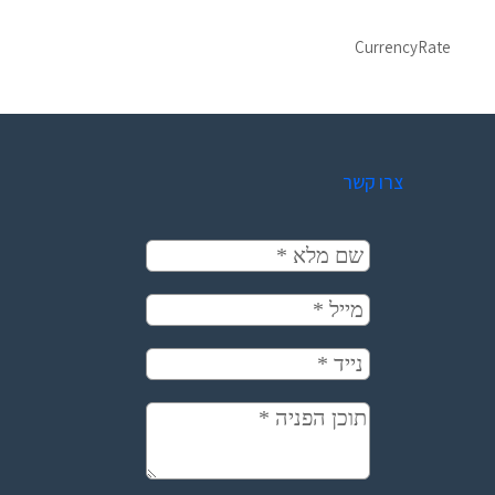
CurrencyRate
צרו קשר