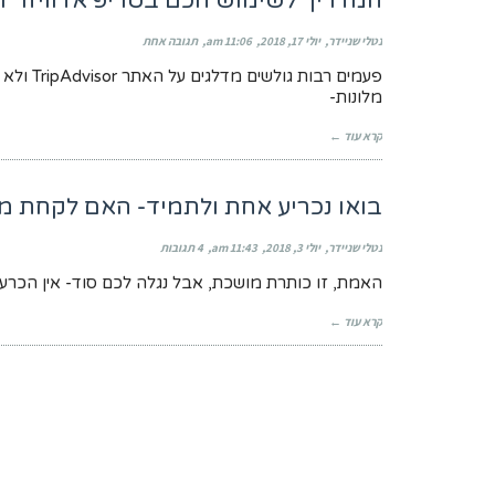
המדריך לשימוש חכם בטריפ אדוויזר TripAdvisor
נטלי שניידר
יולי 17, 2018
11:06 am
תגובה אחת
פעמים ר
מלונות-
קרא עוד ←
בואו נכריע אחת ולתמיד- האם לקחת מל
נטלי שניידר
יולי 3, 2018
11:43 am
4 תגובות
האמת, זו כותרת מושכת, אבל נגלה לכם סוד- אין הכרע
קרא עוד ←