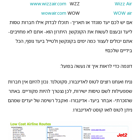
www.wizzair.com
WZZ
Wizz Air
wowair.com
WOW
WOW air
אם יש לכם יעד מוגדר או תאריך- תוכלו לבדוק אילו חברות טסות
ליעד ובעצם לעשות את הקונקשן. היתרון הוא- אתם לא מחויבים-
אתם יכולים לעצור כמה ימים בקונקשן ולטייל ביעד נוסף, הכל
בידיים שלכם!!
דוגמה כדי לראות איך זה נעשה בפועל:
נניח ואנחנו רוצים לטוס לאדינבורו, סקוטלנד. נכון להיום אין חברות
שמפעילות לשם טיסות ישירות, לכן נצטרך להיות מקוריים. באתר
שהזכרתי- אבחר ביעד- אדינבורו- ואקבל רשימה של יעדים שמהם
ניתן לטוס לואו קוסט לאדינבורו.