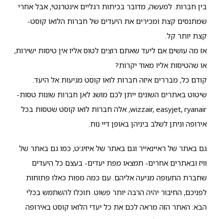
בין חברות. למעשה, מדובר בכיתות רגליים אינטרנטי, אבל אחרי
שמתנסים קצת ומכירים את היעדים של חברות הלואו קוסט-
קצת יותר קל.
אז מה עושים אם ליעד שאתם רוצים לטוס אליו אין טיסות ישירות,
או שהטיסות אליו מאוד יקרות?
קודם כל, מבררים איזה חברות לואו קוסט מגיעות אל היעד.
שיטוט באתרים השונים ייתן לכם מושג לאן חברות שונות טסות-
wizzair, easyjet, ryanair, אלה חברות לואו קוסט שטסות בכל
אירופה וניתן לשלב ביניהן באופן דיי נוח.
גם באתר של ראיינאייר וגם באתר של איזיג׳ט, כמו גם באתר של
וויז ובאתרים אחרים- תמצאו מפת יעדים- בעצם כל היעדים
שחברת התעופה מגיעה אליהם. עם כמה מפות כאלו פתוחות
לפניכם, החיבור יהיה הרבה יותר פשוט. תוכלו להשתמש בכלי
הבא: האתר הזה מראה לכם את כל יעדי הלואו קוסט באירופה