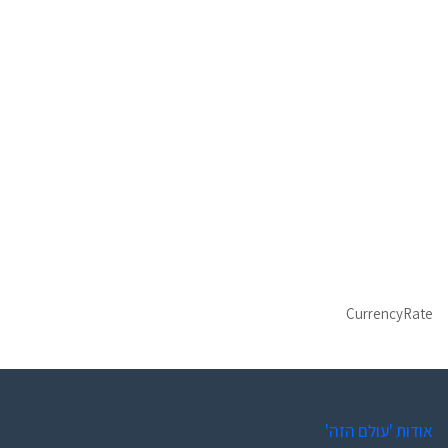
CurrencyRate
אודות 'עולם הזה'