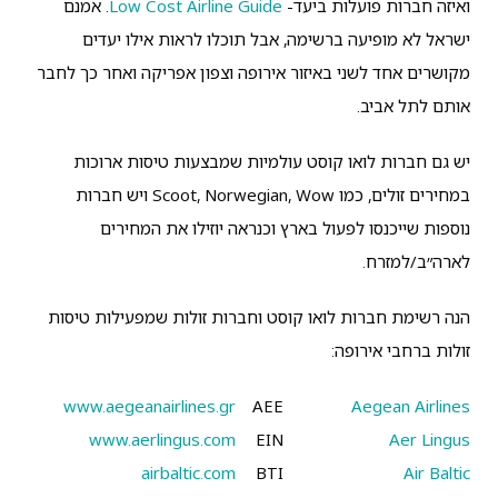
ואיזה חברות פועלות ביעד-
Low Cost Airline Guide
. אמנם
ישראל לא מופיעה ברשימה, אבל תוכלו לראות אילו יעדים
מקושרים אחד לשני באיזור אירופה וצפון אפריקה ואחר כך לחבר
אותם לתל אביב.
יש גם חברות לואו קוסט עולמיות שמבצעות טיסות ארוכות
במחירים זולים, כמו Scoot, Norwegian, Wow ויש חברות
נוספות שייכנסו לפעול בארץ וכנראה יוזילו את המחירים
לארה״ב/למזרח.
הנה רשימת חברות לואו קוסט וחברות זולות שמפעילות טיסות
זולות ברחבי אירופה:
www.aegeanairlines.gr
AEE
Aegean Airlines
www.aerlingus.com
EIN
Aer Lingus
airbaltic.com
BTI
Air Baltic