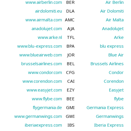
www.airberlin.com
BER
Air Berlin
airdolomiti.eu
DLA
Air Dolomiti
www.airmalta.com
AMC
Air Malta
anadolujet.com
AJA
AnadoluJet
www.arke.nl
TFL
Arke
www.blu-express.com
BPA
blu express
www.blueairweb.com
JOR
Blue Air
brusselsairlines.com
BEL
Brussels Airlines
www.condor.com
CFG
Condor
www.corendon.com
CAI
Corendon
www.easyjet.com
EZY
Easyjet
www.flybe.com
BEE
flybe
flygermania.de
GMI
Germania Express
www.germanwings.com
GWI
Germanwings
iberiaexpress.com
IBS
Iberia Express