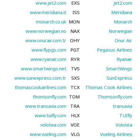
www.jet2.com
EXS
Jet2.com
www.meridiana.it
ISS
Meridiana
monarch.co.uk
MON
Monarch
www.norwegian.no
NAX
Norwegian
www.onurair.com.tr
OHY
Onur Air
www.flypgs.com
PGT
Pegasus Airlines
www.ryanair.com
RYR
Ryanair
www.smartwings.net
TVS
SmartWings
www.sunexpress.com.tr
SXS
SunExpress
thomascookairlines.com
TCX
Thomas Cook Airlines
thomsonfly.com
TOM
Thomsonfly.com
www.transavia.com
TRA
transavia
www.tuifly.com
HLX
TUIfly
volotea.com
VOE
Volotea
www.vueling.com
VLG
Vueling Airlines