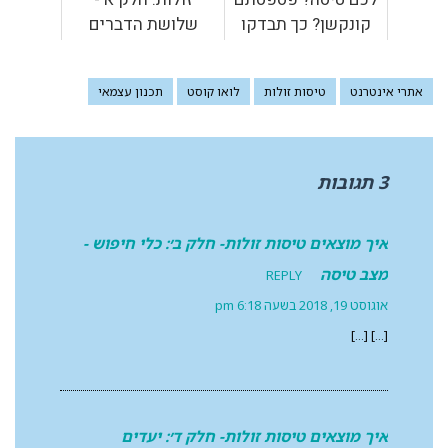
קונקשן? כך תבדקו
שלושת הדברים
אם מגיע לכם פיצוי
החשובים ביותר
שאתם צריכים!
אתרי אינטרנט
טיסות זולות
לואו קוסט
תכנון עצמאי
3 תגובות
איך מוצאים טיסות זולות- חלק ב׳: כלי חיפוש -
מצב טיסה
REPLY
אוגוסט 19, 2018 בשעה 6:18 pm
[…] […]
איך מוצאים טיסות זולות- חלק ד׳: יעדים